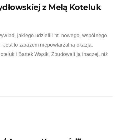
dłowskiej z Melą Koteluk
wiad, jakiego udzielili nt. nowego, wspólnego
. Jest to zarazem niepowtarzalna okazja,
oteluk i Bartek Wąsik. Zbudowali ją inaczej, niż