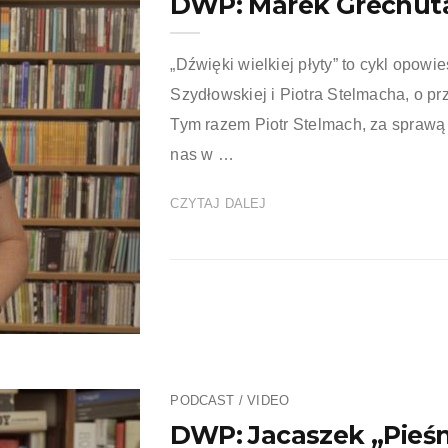
DWP: Marek Grechut
„Dźwięki wielkiej płyty” to cykl opowie
Szydłowskiej i Piotra Stelmacha, o pr
Tym razem Piotr Stelmach, za sprawą
nas w …
CZYTAJ DALEJ
PODCAST / VIDEO
DWP: Jacaszek „Pieśn