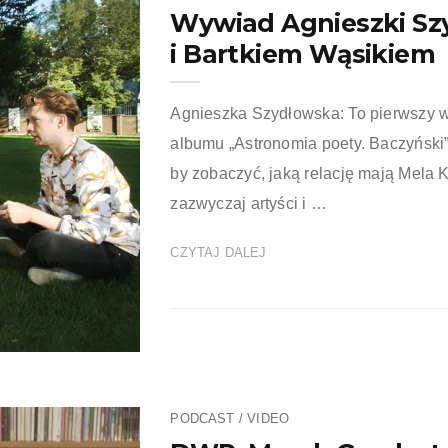
Wywiad Agnieszki Szy
i Bartkiem Wąsikiem
Agnieszka Szydłowska: To pierwszy wy
albumu „Astronomia poety. Baczyński”
by zobaczyć, jaką relację mają Mela K
zazwyczaj artyści i …
CZYTAJ DALEJ
PODCAST / VIDEO