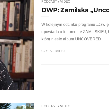
PODCAST / VIDEO
DWP: Zamilska „Unc
W kolejnym odcinku programu „Dźwięk
opowiada o fenomenie ZAMILSKIEJ, hip
którą niesie album UNCOVERED
CZYTAJ DALEJ
PODCAST / VIDEO