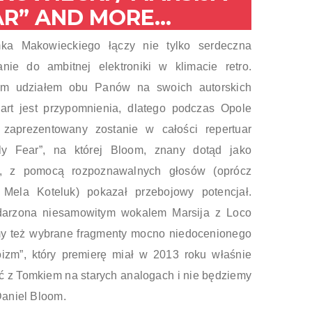
AR” AND MORE…
ka Makowieckiego łączy nie tylko serdeczna
nie do ambitnej elektroniki w klimacie retro.
m udziałem obu Panów na swoich autorskich
art jest przypomnienia, dlatego podczas Opole
 zaprezentowany zostanie w całości repertuar
ely Fear”, na której Bloom, znany dotąd jako
j, z pomocą rozpoznawalnych głosów (oprócz
Mela Koteluk) pokazał przebojowy potencjał.
darzona niesamowitym wokalem Marsija z Loco
my też wybrane fragmenty mocno niedocenionego
zm”, który premierę miał w 2013 roku właśnie
 z Tomkiem na starych analogach i nie będziemy
Daniel Bloom.