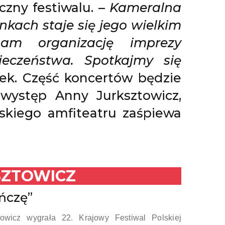
zny festiwalu. –
Kameralna
kach staje się jego wielkim
nam organizację imprezy
ieczeństwa. Spotkajmy się
ek. Część koncertów będzie
występ Anny Jurksztowicz,
skiego amfiteatru zaśpiewa
SZTOWICZ
ańczę”
owicz wygrała 22. Krajowy Festiwal Polskiej