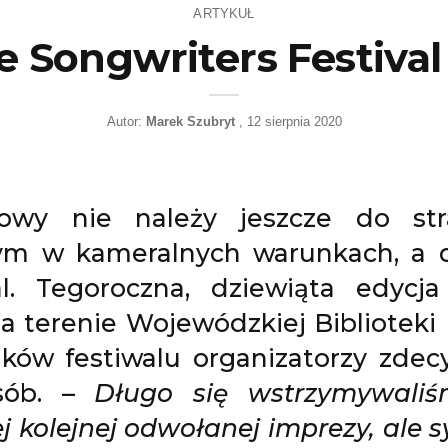
ARTYKUŁ
e Songwriters Festival
Autor:
Marek Szubryt
12 sierpnia 2020
owy nie należy jeszcze do stra
m w kameralnych warunkach, a d
al. Tegoroczna, dziewiąta edycj
a terenie Wojewódzkiej Biblioteki
ków festiwalu organizatorzy zdecy
osób. –
Długo się wstrzymywaliś
j kolejnej odwołanej imprezy, ale s