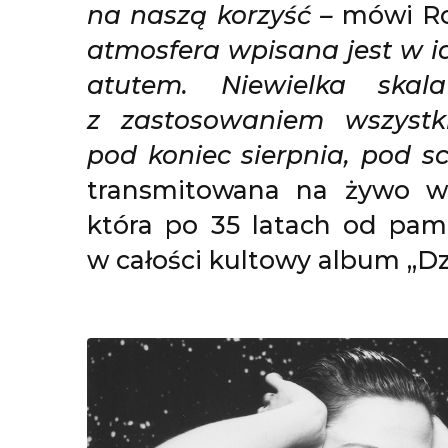
na naszą korzyść –
mówi Ro
atmosfera wpisana jest w i
atutem. Niewielka skal
z zastosowaniem wszystki
pod koniec sierpnia, pod s
transmitowana na żywo w 
która po 35 latach od pam
w całości kultowy album „Dzi