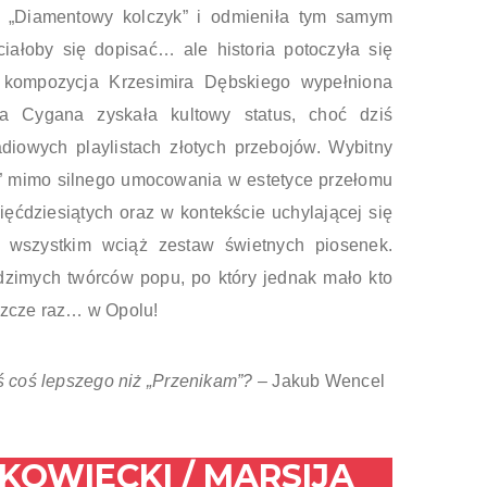
 „Diamentowy kolczyk” i odmieniła tym samym
ciałoby się dopisać… ale historia potoczyła się
a kompozycja Krzesimira Dębskiego wypełniona
a Cygana zyskała kultowy status, choć dziś
adiowych playlistach złotych przebojów. Wybitny
ę” mimo silnego umocowania w estetyce przełomu
więćdziesiątych oraz w kontekście uchylającej się
e wszystkim wciąż zestaw świetnych piosenek.
dzimych twórców popu, po który jednak mało kto
eszcze raz… w Opolu!
 coś lepszego niż „Przenikam”? –
Jakub Wencel
KOWIECKI / MARSIJA