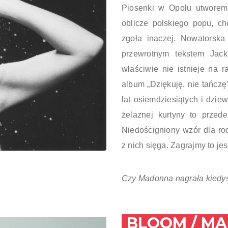
Piosenki w Opolu utworem
oblicze polskiego popu, ch
zgoła inaczej. Nowatorsk
przewrotnym tekstem Jack
właściwie nie istnieje na r
album „Dziękuję, nie tańcz
lat osiemdziesiątych i dzie
żelaznej kurtyny to przed
Niedościgniony wzór dla ro
z nich sięga. Zagrajmy to j
Czy Madonna nagrała kiedyś
BLOOM / MA