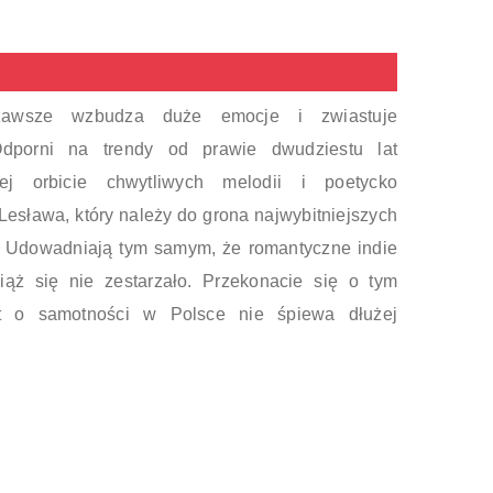
zawsze wzbudza duże emocje i zwiastuje
Odporni na trendy od prawie dwudziestu lat
j orbicie chwytliwych melodii i poetycko
esława, który należy do grona najwybitniejszych
. Udowadniają tym samym, że romantyczne indie
ąż się nie zestarzało. Przekonacie się o tym
kt o samotności w Polsce nie śpiewa dłużej