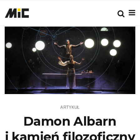
ARTYKUŁ
Damon Albarn
i kamień filozoficzny