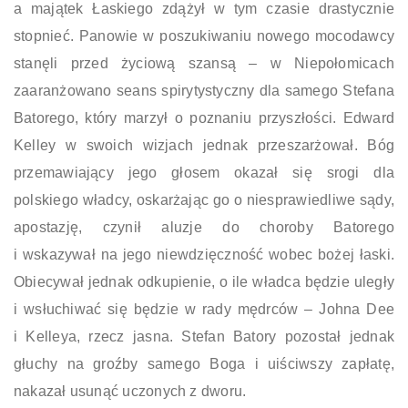
a majątek Łaskiego zdążył w tym czasie drastycznie
stopnieć. Panowie w poszukiwaniu nowego mocodawcy
stanęli przed życiową szansą – w Niepołomicach
zaaranżowano seans spirytystyczny dla samego Stefana
Batorego, który marzył o poznaniu przyszłości. Edward
Kelley w swoich wizjach jednak przeszarżował. Bóg
przemawiający jego głosem okazał się srogi dla
polskiego władcy, oskarżając go o niesprawiedliwe sądy,
apostazję, czynił aluzje do choroby Batorego
i wskazywał na jego niewdzięczność wobec bożej łaski.
Obiecywał jednak odkupienie, o ile władca będzie uległy
i wsłuchiwać się będzie w rady mędrców – Johna Dee
i Kelleya, rzecz jasna. Stefan Batory pozostał jednak
głuchy na groźby samego Boga i uiściwszy zapłatę,
nakazał usunąć uczonych z dworu.