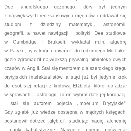
Dee, angielskiego uczonego, który był jednym
z największych renesansowych mędrców i oddawał się
studiom z dziedziny matematyki, astronomii,
geografii, a nawet nawigacji i polityki. Dee studiował
w Cambridge i Brukseli, wykładał m.in. algebrę
w Paryżu, by w końcu powrócić do rodzinnego Mortlake,
gdzie zgromadził największą prywatną bibliotekę owych
czasów w Anglii. Stał się mentorem dla szerokiego kręgu
brytyjskich intelektualistów, a stąd już był jedynie krok
do osobistej relacji z królową Elżbietą, której doradzał
w sprawach… astrologii. To on wybrał datę jej koronacji
i stał się autorem pojęcia „Imperium Brytyjskie”.
Gdy zgłębił już wiedzę dostępną w mądrych księgach,
postanowił dotrzeć „głębiej”, studiując magię, alchemię
i nauki kabalistyczne. Najwięcej energii poświęcał