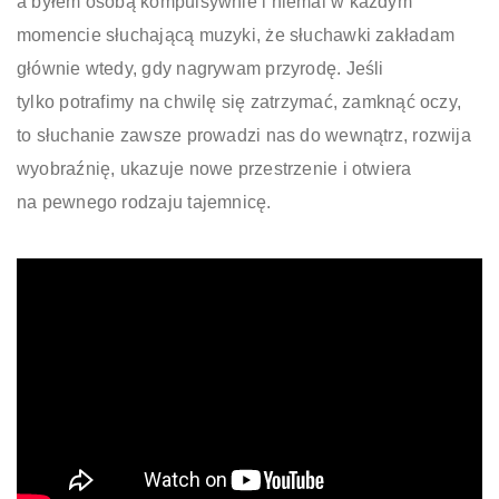
a byłem osobą kompulsywnie i niemal w każdym
momencie słuchającą muzyki, że słuchawki zakładam
głównie wtedy, gdy nagrywam przyrodę. Jeśli
tylko potrafimy na chwilę się zatrzymać, zamknąć oczy,
to słuchanie zawsze prowadzi nas do wewnątrz, rozwija
wyobraźnię, ukazuje nowe przestrzenie i otwiera
na pewnego rodzaju tajemnicę.