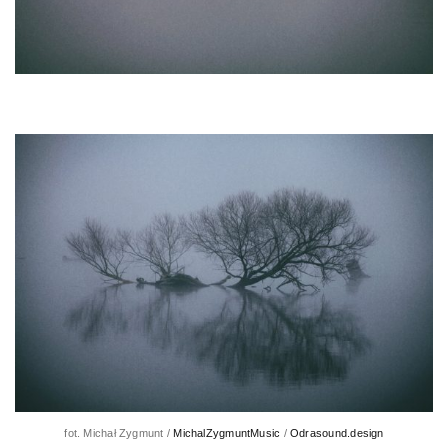
fot. Michał Zygmunt /
MichalZygmuntMusic
/
Odrasound.design