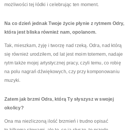
możliwości tej łódki i celebrując ten moment.
Na co dzień jednak Twoje życie płynie z rytmem Odry,
która jest bliska również nam, opolanom.
Tak, mieszkam, żyję i tworzę nad rzeką. Odra, nad którą
się również urodziłem, od lat jest moim totemem, nadaje
rytm także mojej artystycznej pracy, czyli temu, co robię
na polu nagrań dźwiękowych, czy przy komponowaniu
muzyki.
Zatem jak brzmi Odra, którą Ty słyszysz w swojej
okolicy?
Ona ma niezliczoną ilość brzmień i trudno opisać
to kilkoma słowami, ale to, co ja słyszę, to przede