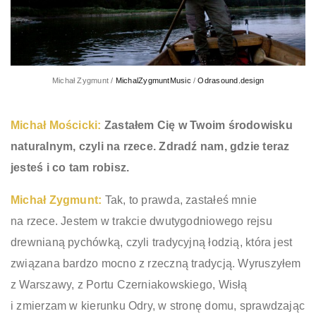
Michał Zygmunt /
MichalZygmuntMusic
/
Odrasound.design
Michał Mościcki:
Zastałem Cię w Twoim środowisku
naturalnym, czyli na rzece. Zdradź nam, gdzie teraz
jesteś i co tam robisz.
Michał Zygmunt:
Tak, to prawda, zastałeś mnie
na rzece. Jestem w trakcie dwutygodniowego rejsu
drewnianą pychówką, czyli tradycyjną łodzią, która jest
związana bardzo mocno z rzeczną tradycją. Wyruszyłem
z Warszawy, z Portu Czerniakowskiego, Wisłą
i zmierzam w kierunku Odry, w stronę domu, sprawdzając