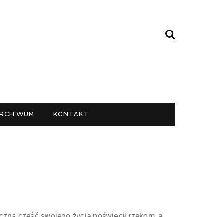
RCHIWUM
KONTAKT
aczną część swojego życia poświęcił rzekom, a