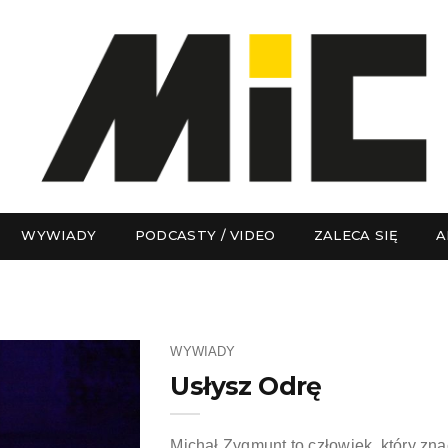
WYWIADY
PODCASTY / VIDEO
ZALECA SIĘ
A
WYWIADY
Usłysz Odrę
Michał Zygmunt to człowiek, który zn