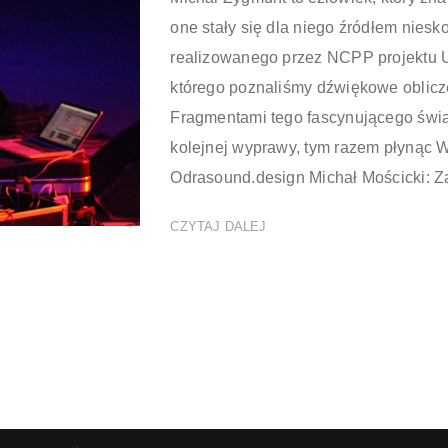
one stały się dla niego źródłem niesko
realizowanego przez NCPP projektu Us
którego poznaliśmy dźwiękowe oblicze
Fragmentami tego fascynującego świat
kolejnej wyprawy, tym razem płynąc W
Odrasound.design Michał Mościcki: Za
CZYTAJ DALEJ