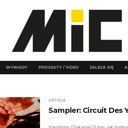
WYWIADY
PODCASTY / VIDEO
ZALECA SIĘ
A
ARTYKUŁ
Sampler: Circuit Des 
Vanishing [Znikanie] O tym, jak trud