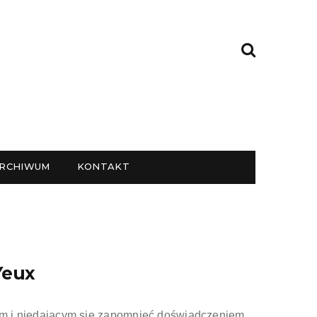
RCHIWUM
KONTAKT
Yeux
nym i niedającym się zapomnieć doświadczeniem