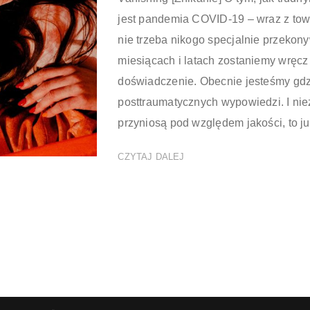
jest pandemia COVID-19 – wraz z towa
nie trzeba nikogo specjalnie przekon
miesiącach i latach zostaniemy wręcz
doświadczenie. Obecnie jesteśmy gdzie
posttraumatycznych wypowiedzi. I nieza
przyniosą pod względem jakości, to już
CZYTAJ DALEJ