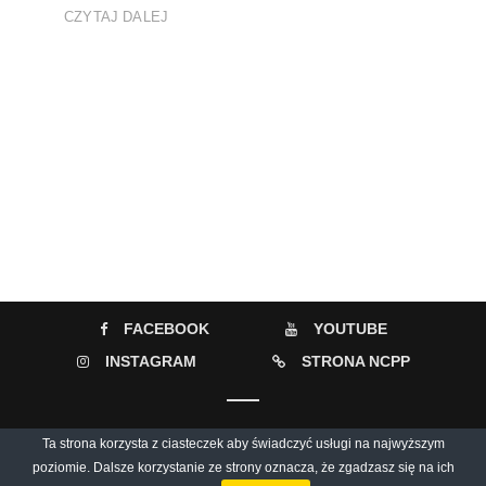
CZYTAJ DALEJ
FACEBOOK
YOUTUBE
INSTAGRAM
STRONA NCPP
© 2026 Muzyczny Informator Culturalny / Narodowe Centrum Polskiej
Ta strona korzysta z ciasteczek aby świadczyć usługi na najwyższym
poziomie. Dalsze korzystanie ze strony oznacza, że zgadzasz się na ich
Piosenki