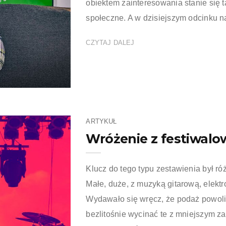
obiektem zainteresowania stanie się ta
społeczne. A w dzisiejszym odcinku n
CZYTAJ DALEJ
ARTYKUŁ
Wróżenie z festiwal
Klucz do tego typu zestawienia był róż
Małe, duże, z muzyką gitarową, elekt
Wydawało się wręcz, że podaż powoli
bezlitośnie wycinać te z mniejszym z