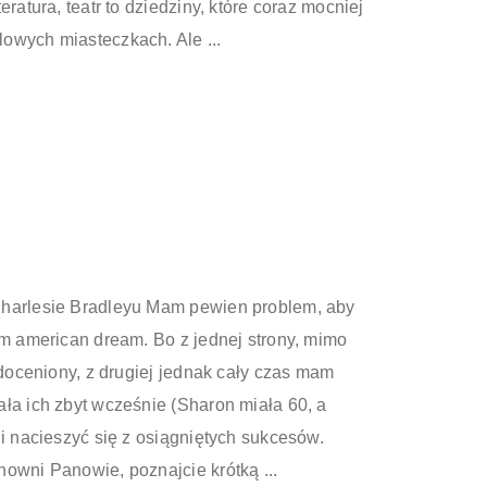
eratura, teatr to dziedziny, które coraz mocniej
owych miasteczkach. Ale ...
Charlesie Bradleyu Mam pewien problem, aby
ym american dream. Bo z jednej strony, mimo
ł doceniony, z drugiej jednak cały czas mam
ała ich zbyt wcześnie (Sharon miała 60, a
ni nacieszyć się z osiągniętych sukcesów.
nowni Panowie, poznajcie krótką ...