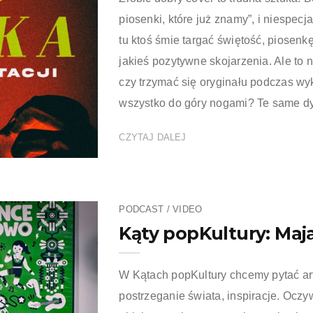
piosenki, które już znamy”, i niespec
tu ktoś śmie targać świętość, piosenk
jakieś pozytywne skojarzenia. Ale to 
czy trzymać się oryginału podczas w
wszystko do góry nogami? Te same dyl
CZYTAJ DALEJ
PODCAST / VIDEO
Kąty popKultury: Maj
W Kątach popKultury chcemy pytać arty
postrzeganie świata, inspiracje. Ocz