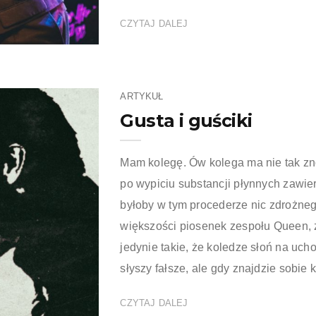
CZYTAJ DALEJ
ARTYKUŁ
Gusta i guściki
Mam kolegę. Ów kolega ma nie tak zn
po wypiciu substancji płynnych zawier
byłoby w tym procederze nic zdrożneg
większości piosenek zespołu Queen, z
jedynie takie, że koledze słoń na uc
słyszy fałsze, ale gdy znajdzie sobie 
CZYTAJ DALEJ