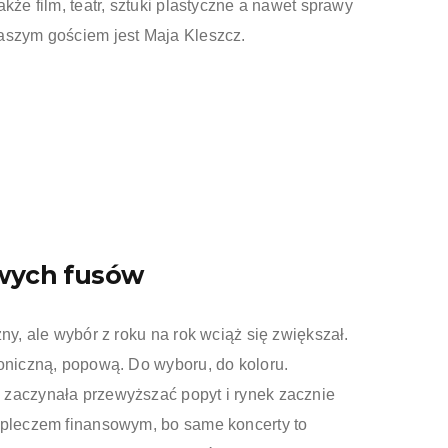
kże film, teatr, sztuki plastyczne a nawet sprawy
aszym gościem jest Maja Kleszcz.
owych fusów
ny, ale wybór z roku na rok wciąż się zwiększał.
roniczną, popową. Do wyboru, do koloru.
 zaczynała przewyższać popyt i rynek zacznie
apleczem finansowym, bo same koncerty to