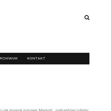
RCHIWUM
KONTAKT
Bo jak mawiał inżynier Mamoń: „najbardziej lubimy