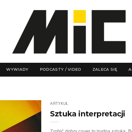
WYWIADY
PODCASTY / VIDEO
ZALECA SIĘ
A
ARTYKUŁ
Sztuka interpretacji
Zrobić dobry cover to trudna sztuka. 