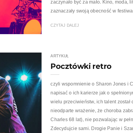
zaczynało być za mało. Kino, moda, lit
zaznaczały swoją obecność w festiwal
CZYTAJ DALEJ
ARTYKUŁ
Pocztówki retro
czyli wspomnienie o Sharon Jones i 
napisać o ich karierze jak o spełnion
wielu przeciwieństw, ich talent zosta
nieodparte wrażenie, że choroba zabr
Charles 68 lat), nie pozwalając w peł
Zdecydujcie sami. Drogie Panie i Sza