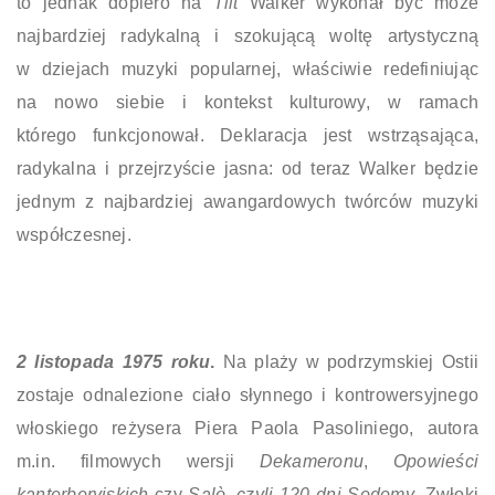
to jednak dopiero na
Tilt
Walker wykonał być może
najbardziej radykalną i szokującą woltę artystyczną
w dziejach muzyki popularnej, właściwie redefiniując
na nowo siebie i kontekst kulturowy, w ramach
którego funkcjonował. Deklaracja jest wstrząsająca,
radykalna i przejrzyście jasna: od teraz Walker będzie
jednym z najbardziej awangardowych twórców muzyki
współczesnej.
2 listopada 1975 roku
.
Na plaży w podrzymskiej Ostii
zostaje odnalezione ciało słynnego i kontrowersyjnego
włoskiego reżysera Piera Paola Pasoliniego, autora
m.in. filmowych wersji
Dekameronu
,
Opowieści
kanterberyjskich
czy
Salò, czyli 120 dni Sodomy
. Zwłoki