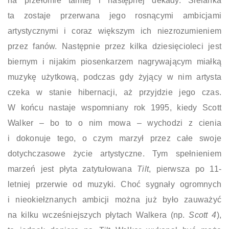
na przełomie tamtej i następnej dekady. Sielanka
ta zostaje przerwana jego rosnącymi ambicjami
artystycznymi i coraz większym ich niezrozumieniem
przez fanów. Następnie przez kilka dziesięcioleci jest
biernym i nijakim piosenkarzem nagrywającym miałką
muzykę użytkową, podczas gdy żyjący w nim artysta
czeka w stanie hibernacji, aż przyjdzie jego czas.
W końcu nastaje wspomniany rok 1995, kiedy Scott
Walker – bo to o nim mowa – wychodzi z cienia
i dokonuje tego, o czym marzył przez całe swoje
dotychczasowe życie artystyczne. Tym spełnieniem
marzeń jest płyta zatytułowana
Tilt
, pierwsza po 11-
letniej przerwie od muzyki. Choć sygnały ogromnych
i nieokiełznanych ambicji można już było zauważyć
na kilku wcześniejszych płytach Walkera (np.
Scott 4
),