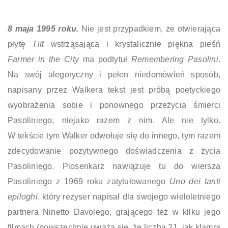
8 maja 1995 roku.
Nie jest przypadkiem, że otwierająca
płytę
Tilt
wstrząsająca i krystalicznie piękna pieśń
Farmer in the City
ma podtytuł
Remembering Pasolini
.
Na swój alegoryczny i pełen niedomówień sposób,
napisany przez Walkera tekst jest próbą poetyckiego
wyobrażenia sobie i ponownego przeżycia śmierci
Pasoliniego, niejako razem z nim. Ale nie tylko.
W tekście tym Walker odwołuje się do innego, tym razem
zdecydowanie pozytywnego doświadczenia z życia
Pasoliniego. Piosenkarz nawiązuje tu do wiersza
Pasoliniego z 1969 roku zatytułowanego
Uno dei tanti
epiloghi
, który reżyser napisał dla swojego wieloletniego
partnera Ninetto Davolego, grającego też w kilku jego
filmach (powszechnie uważa się, że liczba 21, jak klamra