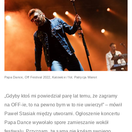
Papa Dance, Off Festival 2022, Katowice / fot. Patrycja Wanot
„Gdyby ktoś mi powiedział parę lat temu, że zagramy
na OFF-ie, to na pewno bym w to nie uwierzył” – mówił
Paweł Stasiak między utworami. Ogłoszenie koncertu
Papa Dance wywołało spore zamieszanie wokół
festiwalu. Przyznam, że sama nie kryłam swojego