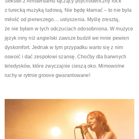
Sekstet z Amsterdamu łączący psychodeliczny rock
z turecką muzyką ludową. Nie będę kłamać – to nie była
miłość od pierwszego… usłyszenia. Myślę zresztą,
że nie byłam w tych odczuciach odosobniona. W muzyce
język inny niż angielski zawsze budził we mnie pewien
dyskomfort. Jednak w tym przypadku warto się z nim
oswoić i dać zespołowi szansę. Choćby dla barwnych
teledysków, które zwyczajnie cieszą oko. Mimowolne
ruchy w rytmie groove gwarantowane!