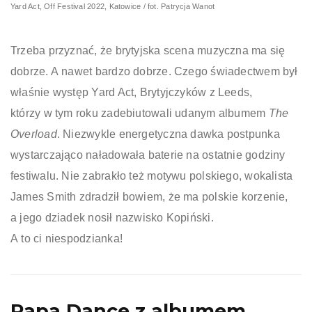
Yard Act, Off Festival 2022, Katowice / fot. Patrycja Wanot
Trzeba przyznać, że brytyjska scena muzyczna ma się
dobrze. A nawet bardzo dobrze. Czego świadectwem był
właśnie występ Yard Act, Brytyjczyków z Leeds,
którzy w tym roku zadebiutowali udanym albumem
The
Overload
. Niezwykle energetyczna dawka postpunka
wystarczająco naładowała baterie na ostatnie godziny
festiwalu. Nie zabrakło też motywu polskiego, wokalista
James Smith zdradził bowiem, że ma polskie korzenie,
a jego dziadek nosił nazwisko Kopiński.
A to ci niespodzianka!
Papa Dance z albumem