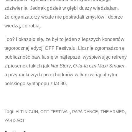
zdziwienia. Jednak gdzieś w głębi duszy wiedziałam,
że organizatorzy wcale nie postradali zmysłów i dobrze
wiedzą, co robią.
I co? I okazało się, że był to jeden z lepszych koncertów
tegorocznej edycji
OFF Festivalu. Licznie zgromadzona
publiczność bawiła się w najlepsze, wyśpiewując refreny
z piosenek takich jak
Naj Story
,
O‑la-la
czy
Maxi Singiel
,
a przypadkowych przechodniów w tłum wciągał rytm
polskiego synthpopu z lat 80.
Tagi:
,
,
,
,
ALTIN GÜN
OFF FESTIVAL
PAPA DANCE
THE ARMED
YARD ACT