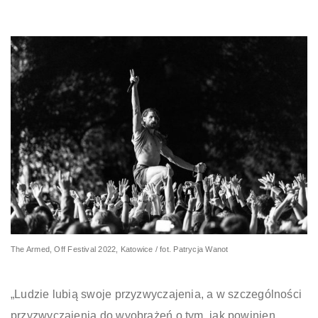
The Armed, Off Festival 2022, Katowice / fot. Patrycja Wanot
„Ludzie lubią swoje przyzwyczajenia, a w szczególności
przyzwyczajenia do wyobrażeń o tym, jak powinien