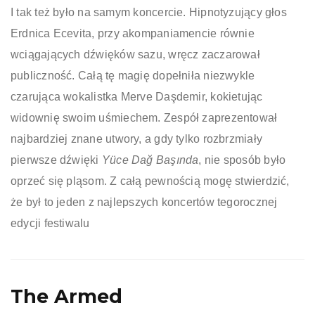
I tak też było na samym koncercie.
Hipnotyzujący głos
Erdnica Ecevita, przy akompaniamencie równie
wciągających dźwięków sazu, wręcz zaczarował
publiczność. Całą tę magię dopełniła niezwykle
czarująca wokalistka Merve Daşdemir, kokietując
widownię swoim uśmiechem. Zespół zaprezentował
najbardziej znane utwory, a gdy tylko rozbrzmiały
pierwsze dźwięki
Yüce Dağ Başında
, nie sposób było
oprzeć się pląsom. Z całą pewnością mogę stwierdzić,
że był to jeden z najlepszych koncertów tegorocznej
edycji festiwalu
The Armed