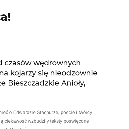
a!
 Od czasów wędrownych
a kojarzy się nieodzownie
e Bieszczadzkie Anioły,
eć o Edwardzie Stachurze, poecie i twórcy
ą ciekawość wzbudziły teksty poświęcone