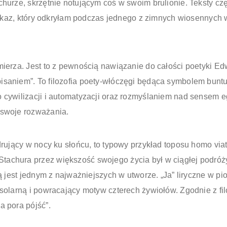
hurze, skrzętnie notującym coś w swoim brulionie. Teksty częs
przekaz, który odkryłam podczas jednego z zimnych wiosennych
ierza. Jest to z pewnością nawiązanie do całości poetyki Edwa
isaniem”. To filozofia poety-włóczęgi będąca symbolem bunt
 cywilizacji i automatyzacji oraz rozmyślaniem nad sensem eg
 swoje rozważania.
drujący w nocy ku słońcu, to typowy przykład toposu homo via
achura przez większość swojego życia był w ciągłej podróży.
ią jest jednym z najważniejszych w utworze. „Ja” liryczne w p
solarną i powracający motyw czterech żywiołów. Zgodnie z fil
a pora pójść”.