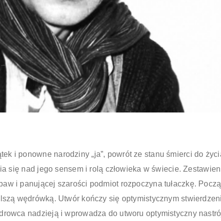
 i ponowne narodziny „ja”, powrót ze stanu śmierci do życia.
wia się nad jego sensem i rolą człowieka w świecie. Zestawie
baw i panującej szarości podmiot rozpoczyna tułaczkę. Poc
lszą wędrówką. Utwór kończy się optymistycznym stwierdzeni
drowca nadzieją i wprowadza do utworu optymistyczny nastró