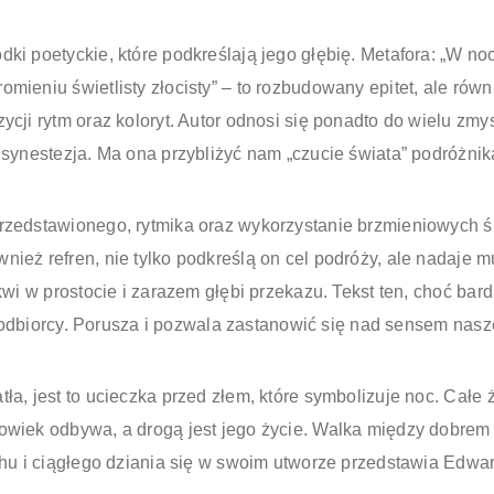
ki poetyckie, które podkreślają jego głębię. Metafora: „W noc
eniu świetlisty złocisty” – to rozbudowany epitet, ale również
cji rytm oraz koloryt. Autor odnosi się ponadto do wielu zmys
 synestezja. Ma ona przybliżyć nam „czucie świata” podróżnik
przedstawionego, rytmika oraz wykorzystanie brzmieniowych 
ież refren, nie tylko podkreślą on cel podróży, ale nadaje mu
kwi w prostocie i zarazem głębi przekazu. Tekst ten, choć ba
do odbiorcy. Porusza i pozwala zastanowić się nad sensem nasz
ła, jest to ucieczka przed złem, które symbolizuje noc. Całe
owiek odbywa, a drogą jest jego życie. Walka między dobrem a
chu i ciągłego dziania się w swoim utworze przedstawia Edwa