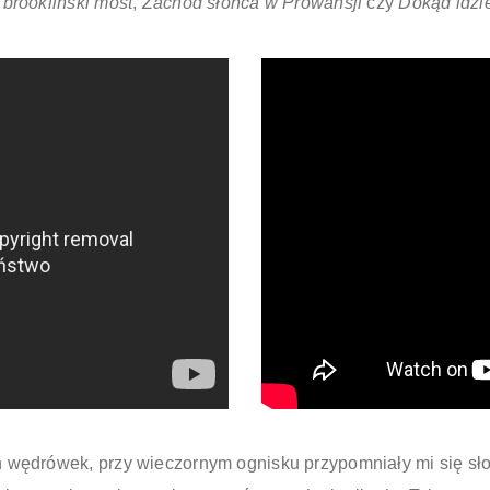
 brookliński most
,
Zachód słońca w Prowansji
czy
Dokąd idzi
wędrówek, przy wieczornym ognisku przypomniały mi się słow