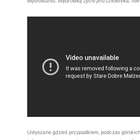
wędrowaniu:
Wędrówką życie jest człowieka
,
Nie
Usłyszane gdzieś przypadkiem, podczas górskich 