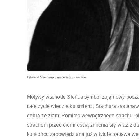
Edward Stachura / materiały prasowe
Motywy wschodu Słońca symbolizują nowy początek
całe życie wiedzie ku śmierci, Stachura zastana
dobra ze złem. Pomimo wewnętrznego strachu, o
strachem przed ciemnością zmienia się wraz z da
ku słońcu zapowiedziana już w tytule napawa wę