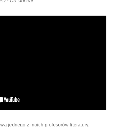
esz? Do słońca!
.
a jednego z moich profesorów literatury,