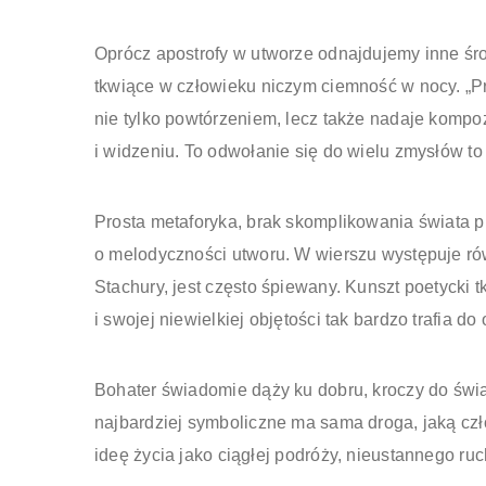
Oprócz apostrofy w utworze odnajdujemy inne środ
tkwiące w człowieku niczym ciemność w nocy. „Promi
nie tylko powtórzeniem, lecz także nadaje kompozy
i widzeniu. To odwołanie się do wielu zmysłów to
Prosta metaforyka, brak skomplikowania świata 
o melodyczności utworu. W wierszu występuje równ
Stachury, jest często śpiewany. Kunszt poetycki t
i swojej niewielkiej objętości tak bardzo trafia 
Bohater świadomie dąży ku dobru, kroczy do świat
najbardziej symboliczne ma sama droga, jaką czł
ideę życia jako ciągłej podróży, nieustannego ru