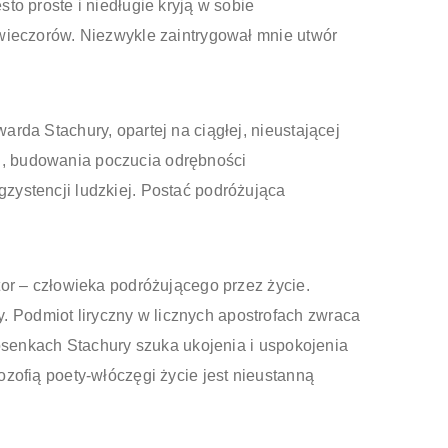
to proste i niedługie kryją w sobie
 wieczorów. Niezwykle zaintrygował mnie utwór
rda Stachury, opartej na ciągłej, nieustającej
u, budowania poczucia odrębności
zystencji ludzkiej. Postać podróżująca
tor – człowieka podróżującego przez życie.
 Podmiot liryczny w licznych apostrofach zwraca
iosenkach Stachury szuka ukojenia i uspokojenia
ozofią poety-włóczęgi życie jest nieustanną