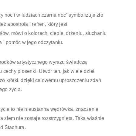
y noc i w ludziach czarna noc” symbolizuje zło
 apostrofa i refren, który jest
łów, mówi o kolorach, cieple, drżeniu, słuchaniu
a i pomóc w jego odczytaniu.
środków artystycznego wyrazu świadczą
 cechy piosenki. Utwór ten, jak wiele dzieł
rdzo krótki, dzięki celowemu uproszczeniu zdań
ego życia.
 życie to nie nieustanna wędrówka, znaczenie
 złem nie zostaje rozstrzygnięta. Taką właśnie
rd Stachura.