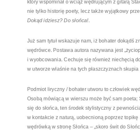
który wspominał o wciąż wędrującym z gitarą Stac
nie tylko historię poety, lecz także wyjątkowy 
Dokąd idziesz? Do słońca!
.
Już sam tytuł wskazuje nam, iż bohater dokądś zm
wędrówce. Postawa autora nazywana jest „życiop
i wyobcowania. Cechuje się również niechęcią do
w utworze właśnie na tych płaszczyznach skupia
Podmiot liryczny / bohater utworu to człowiek wę
Osobą mówiącą w wierszu może być sam poeta; St
się do słońca, ten środek stylistyczny z pewnośc
w kontakcie z naturą, uobecnioną poprzez topikę 
wędrówką w stronę Słońca – „skoro świt do Słońc