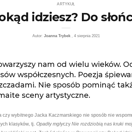
ARTYKUŁ
okąd idziesz? Do słońc
Autor:
Joanna Trybek
4 sierpnia 2021
 towarzyszy nam od wielu wieków.
sów współczesnych. Poezja śpiewan
szczadami. Nie sposób pominąć takż
maite sceny artystyczne.
czy wybitnego Jacka Kaczmarskiego nie sposób nie wspomni
ych klasyków, tj.
Opadły mgły
czy
Nie rozdziobią nas kruki
moj