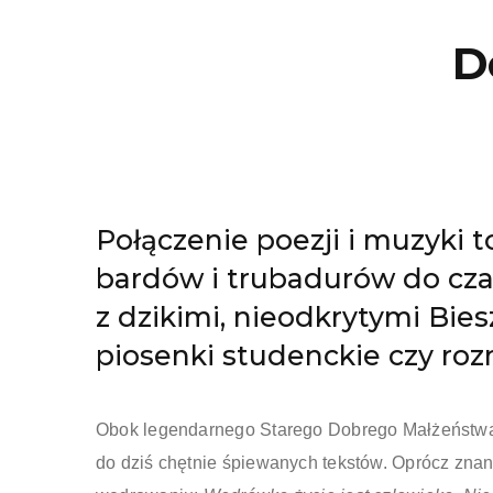
D
Połączenie poezji i muzyki
bardów i trubadurów do cza
z dzikimi, nieodkrytymi Bie
piosenki studenckie czy roz
Obok legendarnego Starego Dobrego Małżeństwa 
do dziś chętnie śpiewanych tekstów. Oprócz znan