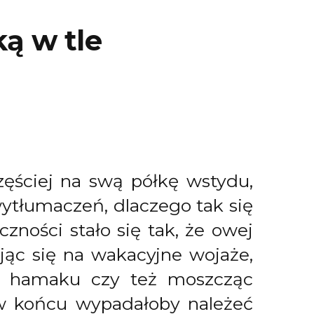
ą w tle
zęściej na swą półkę wstydu,
wytłumaczeń, dlaczego tak się
zności stało się tak, że owej
ając się na wakacyjne wojaże,
 na hamaku czy też moszcząc
w końcu wypadałoby należeć