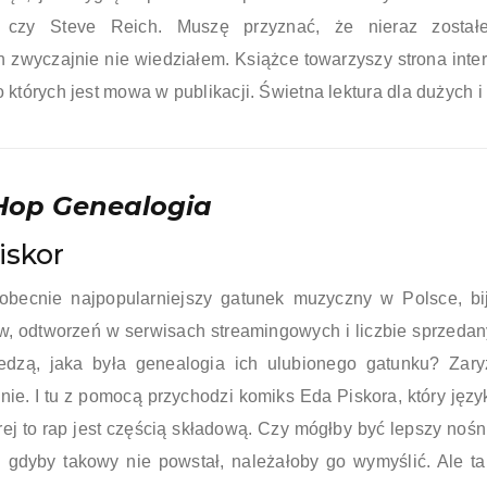
s czy Steve Reich. Muszę przyznać, że nieraz został
ch zwyczajnie nie wiedziałem. Książce towarzyszy strona in
o których jest mowa w publikacji. Świetna lektura dla dużych i
Hop Genealogia
iskor
obecnie najpopularniejszy gatunek muzyczny w Polsce, bij
w, odtworzeń w serwisach streamingowych i liczbie sprzedany
edzą, jaka była genealogia ich ulubionego gatunku? Zary
 nie. I tu z pomocą przychodzi komiks Eda Piskora, który języ
rej to rap jest częścią składową. Czy mógłby być lepszy noś
 i gdyby takowy nie powstał, należałoby go wymyślić. Ale ta