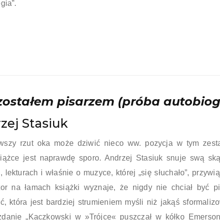
gia”.
zostałem pisarzem (próba autobiogra
zej Stasiuk
wszy rzut oka może dziwić nieco ww. pozycja w tym zesta
siążce jest naprawdę sporo. Andrzej Stasiuk snuje swą s
, lekturach i właśnie o muzyce, której „się słuchało”, przywi
or na łamach książki wyznaje, że nigdy nie chciał być 
, która jest bardziej strumieniem myśli niż jakąś sformaliz
zdanie „Kaczkowski w »Trójce« puszczał w kółko Emersonó