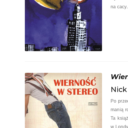
na cacy.
Wier
Nick
Po prze
manią r
Ta książ
w Londy