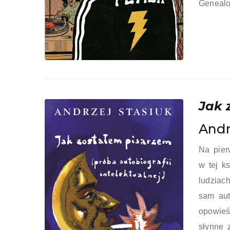
Genealo
Jak 
Andr
Na pier
w tej k
ludziach
sam aut
opowieść
słynne 