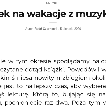
ARTYKUŁ
żek na wakacje z muzyk
Autor:
Rafał Czarnecki
5 sierpnia 2020
nie w tym okresie spoglądamy najc
eczytane dotąd książki. Powodów i 
 jakimś niesamowitym zbiegiem okolic
e jest to najlepszy czas, aby wybier
ąś lekturę. Którą to, bujając się
, pochłoniecie raz-dwa. Poza tym 