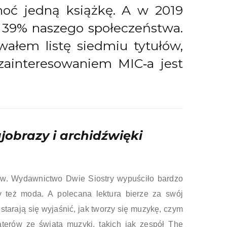
hoć jedną książkę. A w 2019
a 39% naszego społeczeństwa.
wałem listę siedmiu tytułów,
zainteresowaniem MIC‑a jest
ajobrazy i archidźwięki
ów. Wydawnictwo Dwie Siostry wypuściło bardzo
y też moda. A polecana lektura bierze za swój
tarają się wyjaśnić, jak tworzy się muzykę, czym
erów ze świata muzyki, takich jak zespół The