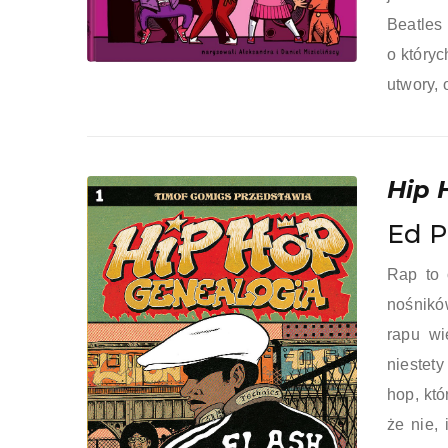
Beatle
o który
utwory, 
Hip 
Ed P
Rap to 
nośnikó
rapu wi
niestety
hop, któ
że nie,