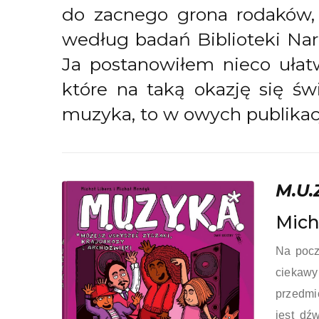
do zacnego grona rodaków, 
według badań Biblioteki Nar
Ja postanowiłem nieco ułatw
które na taką okazję się ś
muzyka, to w owych publika
M.U.
Mich
Na pocz
ciekawy
przedmio
jest dź