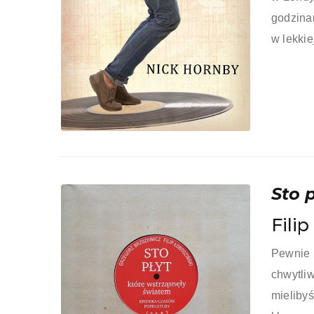
godzina
w lekkie
Sto 
Fili
Pewnie 
chwytli
mieliby