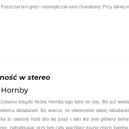
 Puszczał ten gnój i rozmiękczał nam charaktery. Przy takiej 
ność w stereo
 Hornby
czytaniu książki Nicka Hornby’ego było mi lżej. Bo już wied
obienia składanek. Bo wiecie, że stworzenie takiej składank
ka to swoisty hołd dla tej pasji i taki też jest główny boh
nie, zatrudniając przy tym cały wachlarz muzycznych świrów