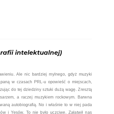
fii intelektualnej)
wieniu. Ale nic bardziej mylnego, gdyż muzyki
kąpaną w czasach PRL‑u opowieść o miejscach,
ązując do tej dziedziny sztuki dużą wagę. Zresztą
pisarzem, a raczej muzykiem rockowym. Barwna
owaną autobiografią. No i właśnie to w niej pada
w i Yesów. To nie było uczciwe. Załatwił nas