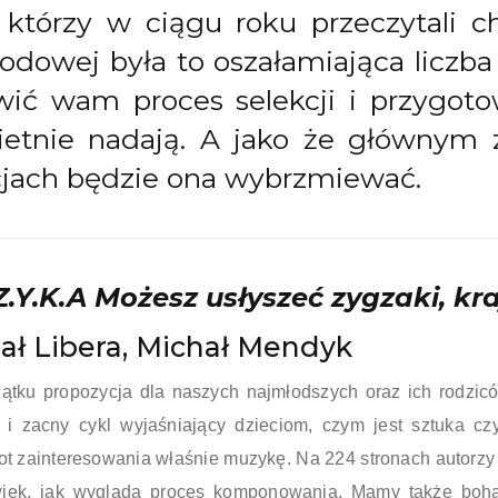
którzy w ciągu roku przeczytali c
odowej była to oszałamiająca liczb
ić wam proces selekcji i przygoto
wietnie nadają. A jako że głównym 
cjach będzie ona wybrzmiewać.
Z.Y.K.A Możesz usłyszeć zygzaki, kr
ał Libera, Michał Mendyk
ątku propozycja dla naszych najmłodszych oraz ich rodzic
 i zacny cykl wyjaśniający dzieciom, czym jest sztuka cz
t zainteresowania właśnie muzykę. Na 224 stronach autorzy s
więk, jak wygląda proces komponowania. Mamy także bohat