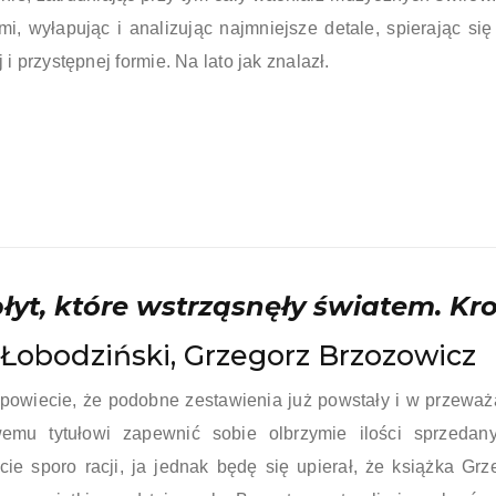
mi, wyłapując i analizując najmniejsze detale, spierając 
j i przystępnej formie. Na lato jak znalazł.
płyt, które wstrząsnęły światem. K
p Łobodziński, Grzegorz Brzozowicz
powiecie, że podobne zestawienia już powstały i w przeważaj
wemu tytułowi zapewnić sobie olbrzymie ilości sprzeda
ście sporo racji, ja jednak będę się upierał, że książka Gr