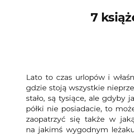
7 ksią
Lato to czas urlopów i właś
gdzie stoją wszystkie nieprz
stało, są tysiące, ale gdyby
półki nie posiadacie, to moż
zaopatrzyć się także w jak
na jakimś wygodnym leżaku