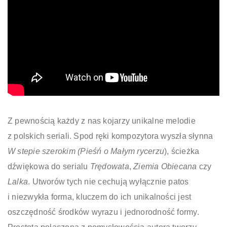
Z pewnością każdy z nas kojarzy unikalne melodie
z polskich seriali. Spod ręki kompozytora wyszła słynna
W stepie szerokim (Pieśń
o Ma
łym rycerzu
), ścieżka
dźwiękowa do serialu
Trędowata
,
Ziemia Obiecana
czy
Lalka
. Utworów tych nie cechują wyłącznie patos
i niezwykła forma, kluczem do ich unikalności jest
oszczędność środków wyrazu i jednorodność formy.