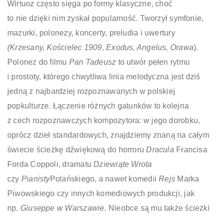
Wirtuoz często sięga po formy klasyczne, choć
to nie dzięki nim zyskał popularność. Tworzył symfonie,
mazurki, polonezy, koncerty, preludia i uwertury
(Krzesany, Kościelec 1909, Exodus, Angelus, Orawa
).
Polonez do filmu
Pan Tadeusz
to utwór pełen rytmu
i prostoty, którego chwytliwa linia melodyczna jest dziś
jedną z najbardziej rozpoznawanych w polskiej
popkulturze. Łączenie różnych gatunków to kolejna
z cech rozpoznawczych kompozytora: w jego dorobku,
oprócz dzieł standardowych, znajdziemy znaną na całym
świecie ścieżkę dźwiękową do horroru
Dracula
Francisa
Forda Coppoli, dramatu
Dziewiąte Wrota
czy
Pianisty
Polańskiego, a nawet komedii
Rejs
Marka
Piwowskiego czy innych komediowych produkcji, jak
np.
Giuseppe w Warszawie
. Nieobce są mu także ścieżki