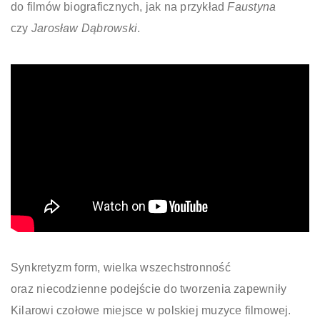
do filmów biograficznych, jak na przykład
Faustyna
czy
Jarosław Dąbrowski
.
Synkretyzm form, wielka wszechstronność
oraz niecodzienne podejście do tworzenia zapewniły
Kilarowi czołowe miejsce w polskiej muzyce filmowej.