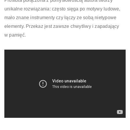
Prostota połączona z pomysłowością autora tworzy
unikalne rozwiązania: często sięga po motywy ludowe,
mało znane instrumenty czy łączy ze sobą nietypowe
elementy. Przekaz jest zawsze chwytliwy i zapadający
w pamięć.