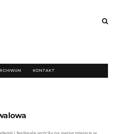
RCHIWUM
KONTAKT
iwalowa
ndemii i festiwale wróciły na swoje miejsce w