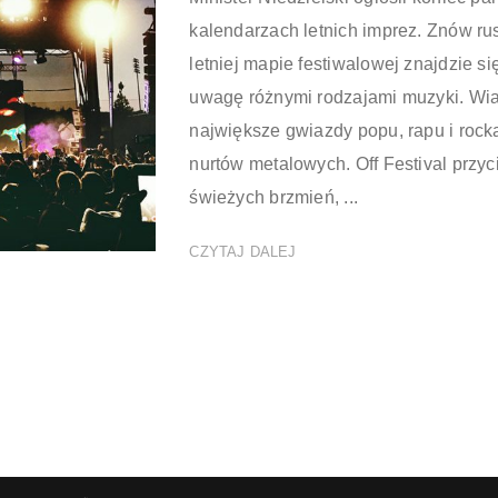
kalendarzach letnich imprez. Znów ru
letniej mapie festiwalowej znajdzie si
uwagę różnymi rodzajami muzyki. Wia
największe gwiazdy popu, rapu i rocka
nurtów metalowych. Off Festival przy
świeżych brzmień, ...
CZYTAJ DALEJ