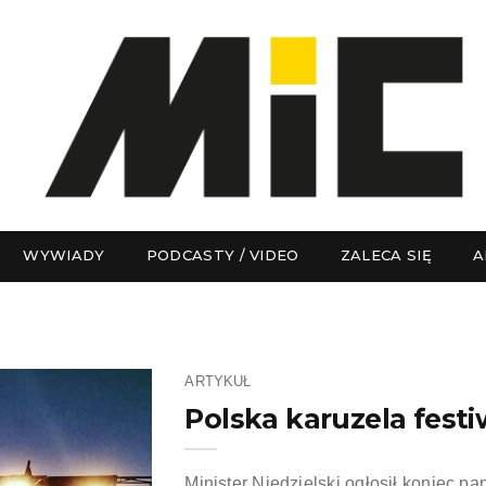
WYWIADY
PODCASTY / VIDEO
ZALECA SIĘ
A
ARTYKUŁ
Polska karuzela fest
Minister Niedzielski ogłosił koniec pa