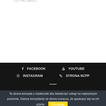
CZYTAJ DALEJ
FACEBOOK
YOUTUBE
INSTAGRAM
STRONA NCPP
© 2026 Muzyczny Informator Culturalny / Narodowe Centrum Polskiej
Ta strona korzysta z ciasteczek aby świadczyć usługi na najwyższym
poziomie. Dalsze korzystanie ze strony oznacza, że zgadzasz się na ich
Piosenki
użycie.
Akceptuje