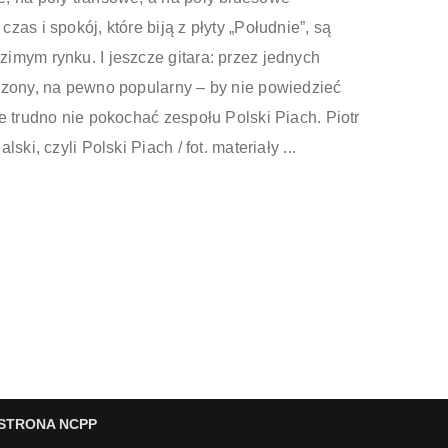
as i spokój, które biją z płyty „Południe”, są
imym rynku. I jeszcze gitara: przez jednych
dzony, na pewno popularny – by nie powiedzieć
e trudno nie pokochać zespołu Polski Piach. Piotr
ki, czyli Polski Piach / fot. materiały ...
STRONA NCPP