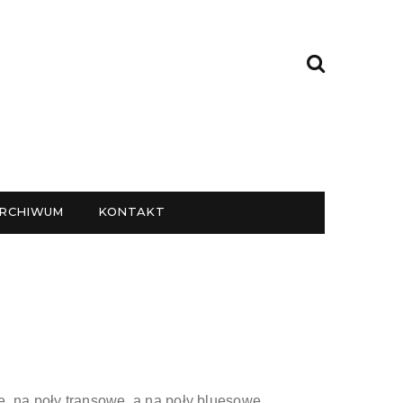
RCHIWUM
KONTAKT
, na poły transowe, a na poły bluesowe