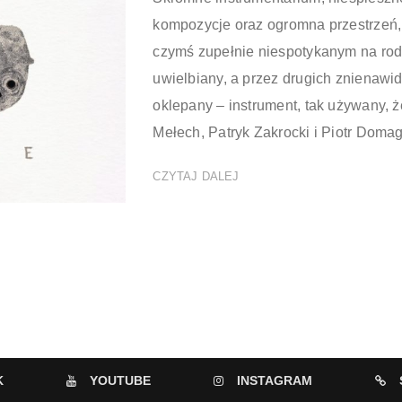
kompozycje oraz ogromna przestrzeń, cz
czymś zupełnie niespotykanym na rodz
uwielbiany, a przez drugich znienawi
oklepany – instrument, tak używany, ż
Mełech, Patryk Zakrocki i Piotr Domagals
CZYTAJ DALEJ
K
YOUTUBE
INSTAGRAM