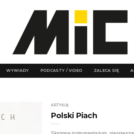
WYWIADY
PODCASTY / VIDEO
ZALECA SIĘ
A
ARTYKUŁ
Polski Piach
Skromne instrumentarium, niespieszne