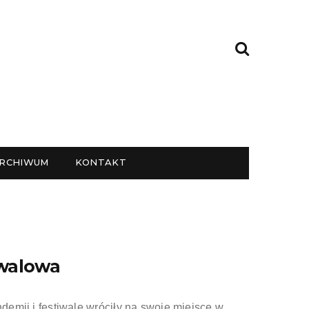
RCHIWUM
KONTAKT
iwalowa
ndemii i festiwale wróciły na swoje miejsce w