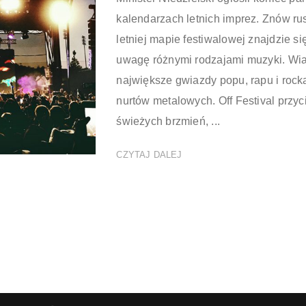
kalendarzach letnich imprez. Znów ru
letniej mapie festiwalowej znajdzie si
uwagę różnymi rodzajami muzyki. Wia
największe gwiazdy popu, rapu i rocka
nurtów metalowych. Off Festival przy
świeżych brzmień, ...
CZYTAJ DALEJ