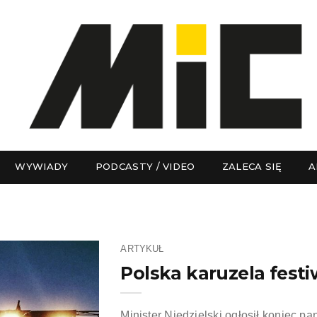
WYWIADY
PODCASTY / VIDEO
ZALECA SIĘ
A
ARTYKUŁ
Polska karuzela fest
Minister Niedzielski ogłosił koniec pa