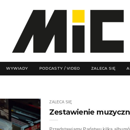
WYWIADY
PODCASTY / VIDEO
ZALECA SIĘ
A
ZALECA SIĘ
Zestawienie muzyczn
Przedstawiamy Państwu kilka albumó