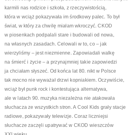
karmili nas rodzice i szkoła, z rzeczywistością,
która w wciąż pokazywała im środkowy palec. To był
świat, w który za chwilę miałam wkroczyć. CKOD
w piosenkach podpalali stare i budowali od nowa,
na własnych zasadach. Celowali w to, co – jak
wierzyliśmy – jest niezmienne. Zapowiadali walkę
na śmierć i życie – a przynajmniej takie zapowiedzi
ja chciałam słyszeć. Od końca lat 80. nikt w Polsce
tak mocno nie wyważał drzwi kopniakiem. Oczywiście,
wciąż był punk rock i kontestująca alternatywa,
ale w latach 90. muzyka niezależna nie atakowała
słuchacza ze wszystkich stron. A Cool Kids grały stacje
radiowe, pokazywały telewizje. Coraz liczniejsi
słuchacze zaczęli upatrywać w CKOD wieszczów
XXI wieku.