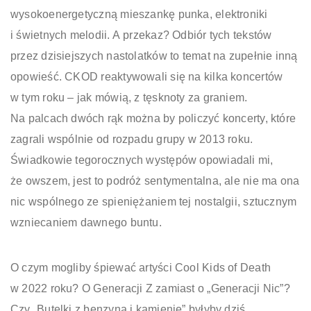
wysokoenergetyczną mieszankę punka, elektroniki
i świetnych melodii. A przekaz? Odbiór tych tekstów
przez dzisiejszych nastolatków to temat na zupełnie inną
opowieść. CKOD reaktywowali się na kilka koncertów
w tym roku – jak mówią, z tęsknoty za graniem.
Na palcach dwóch rąk można by policzyć koncerty, które
zagrali wspólnie od rozpadu grupy w 2013 roku.
Świadkowie tegorocznych występów opowiadali mi,
że owszem, jest to podróż sentymentalna, ale nie ma ona
nic wspólnego ze spieniężaniem tej nostalgii, sztucznym
wzniecaniem dawnego buntu.
O czym mogliby śpiewać artyści Cool Kids of Death
w 2022 roku? O Generacji Z zamiast o „Generacji Nic”?
Czy „Butelki z benzyną i kamienie” byłyby dziś