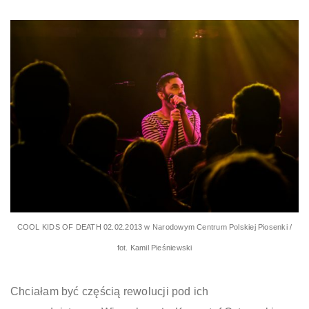
COOL KIDS OF DEATH 02.02.2013 w Narodowym Centrum Polskiej Piosenki /
fot. Kamil Pieśniewski
Chciałam być częścią rewolucji pod ich