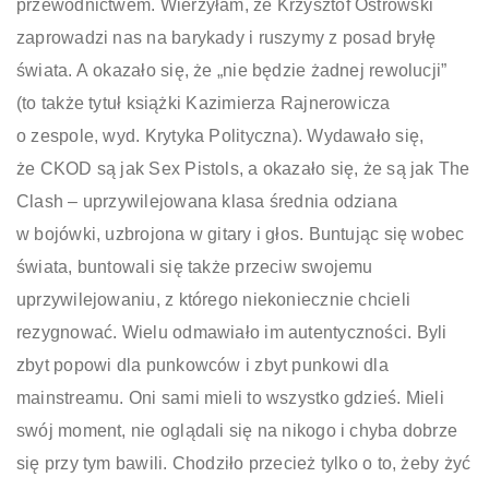
przewodnictwem. Wierzyłam, że Krzysztof Ostrowski
zaprowadzi nas na barykady i ruszymy z posad bryłę
świata. A okazało się, że „nie będzie żadnej rewolucji”
(to także tytuł książki Kazimierza Rajnerowicza
o zespole, wyd. Krytyka Polityczna). Wydawało się,
że CKOD są jak Sex Pistols, a okazało się, że są jak The
Clash – uprzywilejowana klasa średnia odziana
w bojówki, uzbrojona w gitary i głos. Buntując się wobec
świata, buntowali się także przeciw swojemu
uprzywilejowaniu, z którego niekoniecznie chcieli
rezygnować. Wielu odmawiało im autentyczności. Byli
zbyt popowi dla punkowców i zbyt punkowi dla
mainstreamu. Oni sami mieli to wszystko gdzieś. Mieli
swój moment, nie oglądali się na nikogo i chyba dobrze
się przy tym bawili. Chodziło przecież tylko o to, żeby żyć