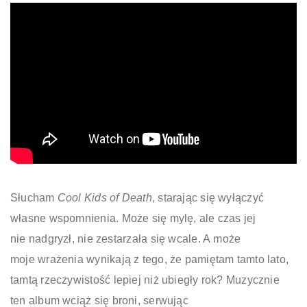
Słucham
Cool Kids of Death
, starając się wyłączyć
własne wspomnienia. Może się mylę, ale czas jej
nie nadgryzł, nie zestarzała się wcale. A może
moje wrażenia wynikają z tego, że pamiętam tamto lato,
tamtą rzeczywistość lepiej niż ubiegły rok? Muzycznie
ten album wciąż się broni, serwując