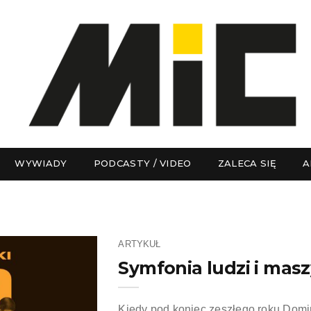
WYWIADY
PODCASTY / VIDEO
ZALECA SIĘ
A
ARTYKUŁ
Symfonia ludzi i mas
Kiedy pod koniec zeszłego roku Domin