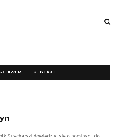
RCHIWUM
KONTAKT
zyn
ik Strycharski dowiedział się o nominacji do