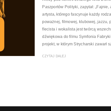
Paszportów Polityki, zapytał: „Fajnie, 
artysta, którego fascynuje każdy rodza
poważnej, filmowej, klubowej, jazzu, 
flecista i wokalista jest twórcą wsz
dźwiękowa do filmu Symfonia Fabryki
projekt, w którym Strycharski zawarł s
CZYTAJ DALEJ