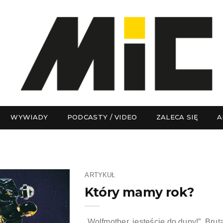
WYWIADY
PODCASTY / VIDEO
ZALECA SIĘ
A
ARTYKUŁ
Który mamy rok?
„Wolfmother, jesteście do dupy!”. Bru