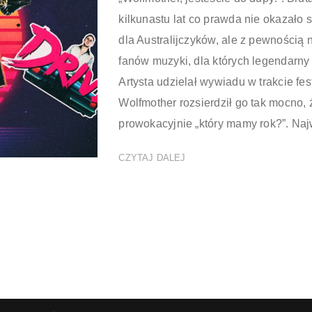
kilkunastu lat co prawda nie okazało 
dla Australijczyków, ale z pewnością 
fanów muzyki, dla których legendarny 
Artysta udzielał wywiadu w trakcie fes
Wolfmother rozsierdził go tak mocno, ż
prowokacyjnie „który mamy rok?”. Najw
CZYTAJ DALEJ