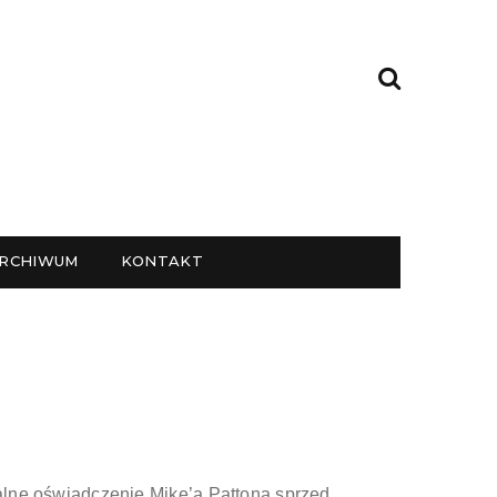
RCHIWUM
KONTAKT
talne oświadczenie Mike’a Pattona sprzed