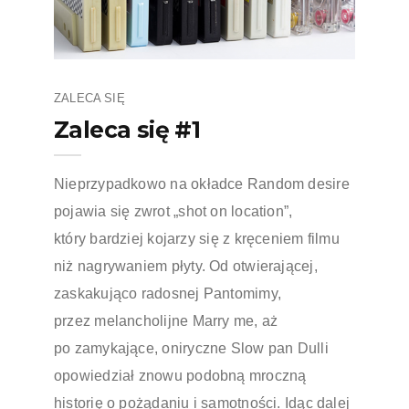
ZALECA SIĘ
Zaleca się #1
Nieprzypadkowo na okładce Random desire
pojawia się zwrot „shot on location”,
który bardziej kojarzy się z kręceniem filmu
niż nagrywaniem płyty. Od otwierającej,
zaskakująco radosnej Pantomimy,
przez melancholijne Marry me, aż
po zamykające, oniryczne Slow pan Dulli
opowiedział znowu podobną mroczną
historię o pożądaniu i samotności. Idąc dalej