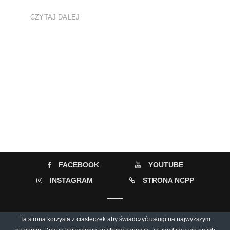
CZYTAJ DALEJ
FACEBOOK
YOUTUBE
INSTAGRAM
STRONA NCPP
© 2026 Muzyczny Informator Culturalny / Narodowe Centrum Polskiej
Ta strona korzysta z ciasteczek aby świadczyć usługi na najwyższym