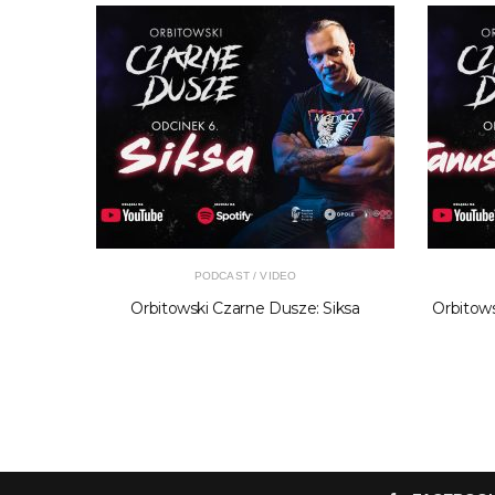
PODCAST / VIDEO
m Strug
Orbitowski Czarne Dusze: Siksa
Orbitows