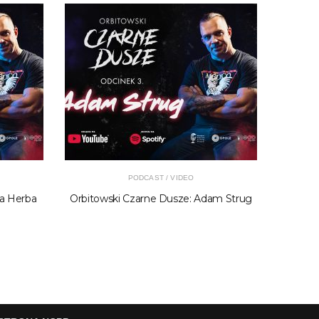
PODCAST / VIDEO
la Herba
Orbitowski Czarne Dusze: Adam Strug
Orb