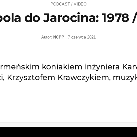
PODCAST / VIDEO
la do Jarocina: 1978 /
Autor:
NCPP
7 czerwca 2021
armeńskim koniakiem inżyniera Ka
ci, Krzysztofem Krawczykiem, muzy
?