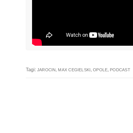
Tagi:
,
,
,
JAROCIN
MAX CEGIELSKI
OPOLE
PODCAST