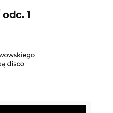
 odc. 1
rwowskiego
ką disco