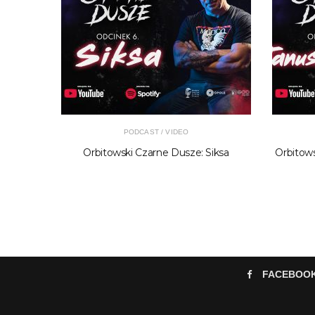
PODCAST / VIDEO
m Strug
Orbitowski Czarne Dusze: Siksa
Orbitows
FACEBOO