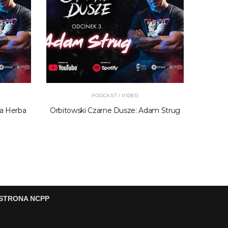
PODCAST / VIDEO
la Herba
Orbitowski Czarne Dusze: Adam Strug
Orb
STRONA NCPP