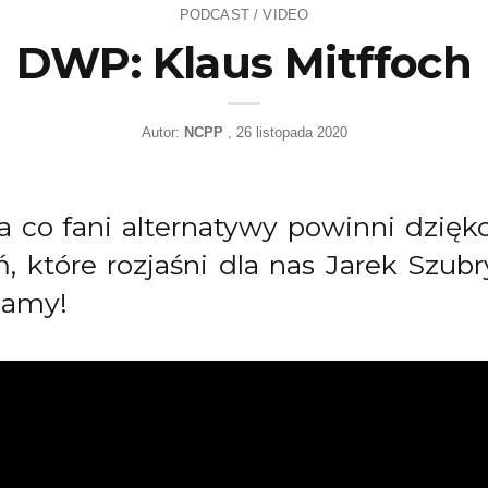
PODCAST / VIDEO
DWP: Klaus Mitffoch
Autor:
NCPP
26 listopada 2020
Za co fani alternatywy powinni dzi
ń, które rozjaśni dla nas Jarek Szub
zamy!