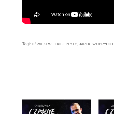
Tagi:
,
DŹWIĘKI WIELKIEJ PŁYTY
JAREK SZUBRYCHT